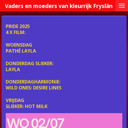
Vaders en moeders van kleurrijk Fryslân
Ga
direct
naar
de
PRIDE 2025
hoofdinhoud
4 X FILM:
WOENSDAG
PATHÉ LAYLA
DONDERDAG SLIEKER:
LAYLA
DONDERDAGHARMONIE:
WILD ONES: DESIRE LINES
VRIJDAG
SLIEKER: HOT MILK