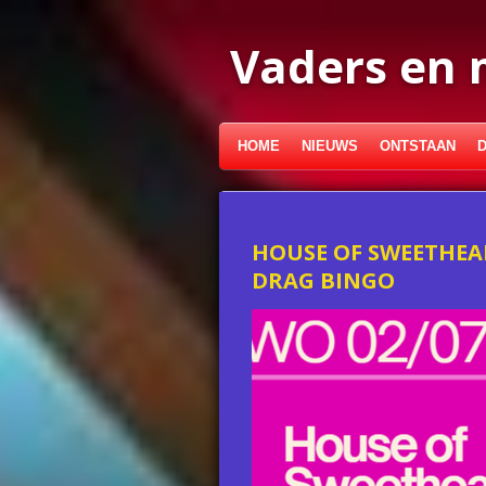
Ga
direct
Vaders en 
naar
de
hoofdinhoud
HOME
NIEUWS
ONTSTAAN
HOUSE OF SWEETHEA
DRAG BINGO